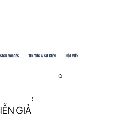
SIGN VOICES
TIN TỨC & SỰ KIỆN
HỘI VIÊN
ỄN GIẢ