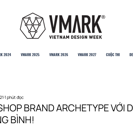
K 2024
VMARK 2025
VMARK 2026
VMARK 2027
CUỘC THI
DE
21
1 phút đọc
HOP BRAND ARCHETYPE VỚI DI
G BÌNH!