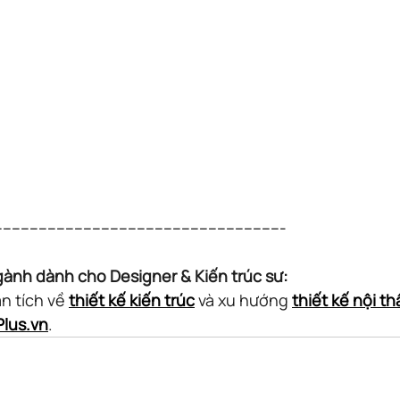
----------------------------------------------------------------
gành dành cho Designer & Kiến trúc sư:
n tích về 
thiết kế kiến trúc
 và xu hướng 
thiết kế nội th
lus.vn
.