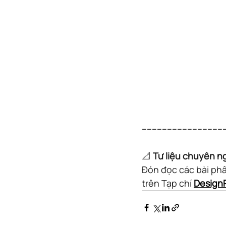
---------------------------------
📐 
Tư liệu chuyên n
Đón đọc các bài phâ
trên Tạp chí 
DesignP