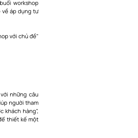
buổi workshop 
 về áp dụng tư 
hop với chủ đề" 
với những câu 
iúp người tham 
 khách hàng",  
để thiết kế một 