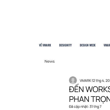
VỀ VMARK
DESIGNITY
DESIGN WEEK
VMAR
News
VMARK
12 thg 4, 20
ĐẾN WORKS
PHAN TRỌN
Đã cập nhật:
31 thg 7