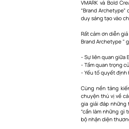
VMARK và Bold Crea
“Brand Archetype” c
duy sáng tạo vào c
Rất cảm ơn diễn giả 
Brand Archetype " 
- Sự liên quan giữa
- Tầm quan trọng củ
- Yếu tố quyết định
Cùng nền tảng kiến
chuyện thú vị về c
gia giải đáp những 
“cần làm những gì tr
bộ nhận diện thươn