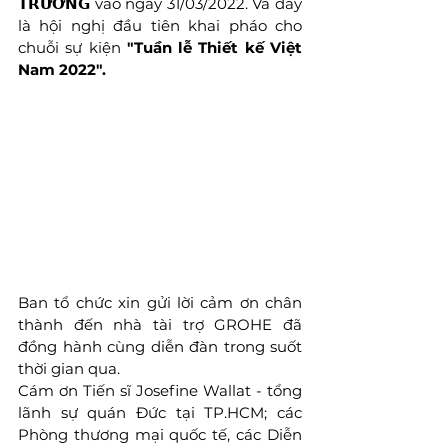
𝗧𝗥𝗨̛𝗢̛̀𝗡𝗚 vào ngày 31/03/2022. Và đây 
là hội nghị đầu tiên khai pháo cho 
chuỗi sự kiện
 "Tuần lễ Thiết kế Việt 
Nam 2022". 
Ban tổ chức xin gửi lời cảm ơn chân 
thành đến nhà tài trợ GROHE đã 
đồng hành cùng diễn đàn trong suốt 
thời gian qua. 
Cám ơn Tiến sĩ Josefine Wallat - tổng 
lãnh sự quán Đức tại TP.HCM; các 
Phòng thương mại quốc tế, các Diễn 