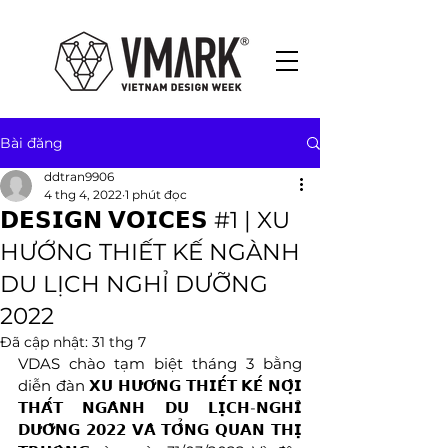
Bài đăng
ddtran9906
4 thg 4, 2022
1 phút đọc
𝗗𝗘𝗦𝗜𝗚𝗡 𝗩𝗢𝗜𝗖𝗘𝗦 #1 | XU
HƯỚNG THIẾT KẾ NGÀNH
DU LỊCH NGHỈ DƯỠNG
2022
Đã cập nhật:
31 thg 7
VDAS chào tạm biệt tháng 3 bằng 
diễn đàn 𝗫𝗨 𝗛𝗨̛𝗢̛́𝗡𝗚 𝗧𝗛𝗜𝗘̂́𝗧 𝗞𝗘̂́ 𝗡𝗢̣̂𝗜 
𝗧𝗛𝗔̂́𝗧 𝗡𝗚𝗔̀𝗡𝗛 𝗗𝗨 𝗟𝗜̣𝗖𝗛-𝗡𝗚𝗛𝗜̉ 
𝗗𝗨̛𝗢̛̃𝗡𝗚 𝟮𝟬𝟮𝟮 𝗩𝗔̀ 𝗧𝗢̂̉𝗡𝗚 𝗤𝗨𝗔𝗡 𝗧𝗛𝗜̣ 