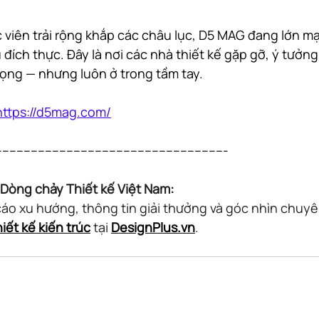
c viên trải rộng khắp các châu lục, D5 MAG đang lớn m
ích thực. Đây là nơi các nhà thiết kế gặp gỡ, ý tưởng 
rọng — nhưng luôn ở trong tầm tay.
https://d5mag.com/
----------------------------------------------------------------
Dòng chảy Thiết kế Việt Nam:
o xu hướng, thông tin giải thưởng và góc nhìn chuyê
hiết kế kiến trúc
 tại 
DesignPlus.vn
.