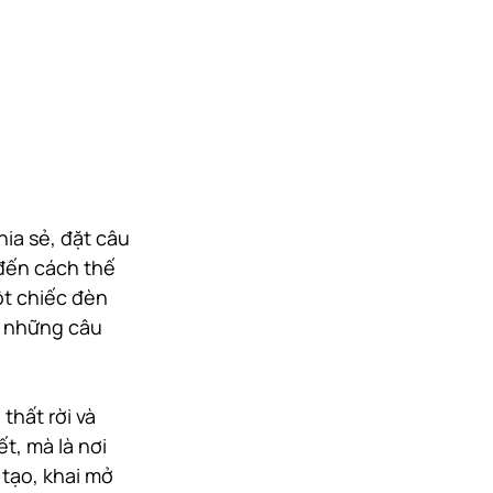
ia sẻ, đặt câu 
 đến cách thế 
ột chiếc đèn 
ể những câu 
thất rời và 
, mà là nơi 
tạo, khai mở 