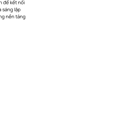
 để kết nối 
 sáng lập 
ng nền tảng 