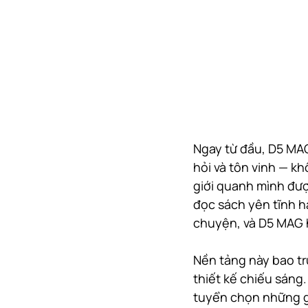
Ngay từ đầu, D5 MAG
hỏi và tôn vinh — kh
giới quanh mình đượ
đọc sách yên tĩnh ha
chuyện, và D5 MAG h
Nền tảng này bao trù
thiết kế chiếu sáng
tuyển chọn những gì 