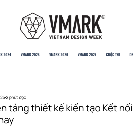
K 2024
VMARK 2025
VMARK 2026
VMARK 2027
CUỘC THI
DE
025
2 phút đọc
 tảng thiết kế kiến tạo Kết nố
thay