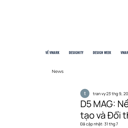
VỀ VMARK
DESIGNITY
DESIGN WEEK
VMAR
News
tran vy
23 thg 9, 2
D5 MAG: Nền
tạo và Đổi 
Đã cập nhật:
31 thg 7