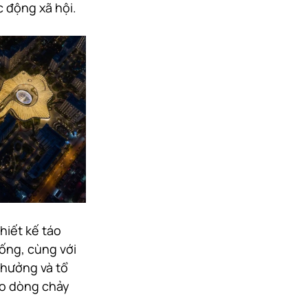
c động xã hội.
iết kế táo 
ống, cùng với 
thưởng và tổ 
ào dòng chảy 