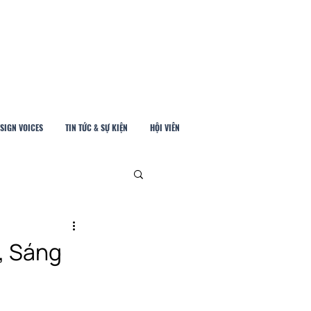
SIGN VOICES
TIN TỨC & SỰ KIỆN
HỘI VIÊN
i, Sáng