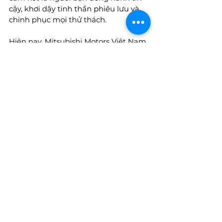
cậy, khơi dậy tinh thần phiêu lưu và 
chinh phục mọi thử thách.   
Hiện nay, Mitsubishi Motors Việt Nam 
phân phối 7 mẫu xe:   
Xe 5 chỗ: Attrage, Xforce   
Xe 7 chỗ: Xpander, Xpander 
Cross, Outlander, Pajero Sport   
Xe bán tải: All-New Triton
-----------------------------------------------
-----------------------------------------------
---
📐 
Tư liệu chuyên ngành dành cho 
Designer & Kiến trúc sư:
Đón đọc các bài phân tích về 
thiết kế 
kiến trúc
 và xu hướng 
thiết kế nội 
thất
 mới nhất trên Tạp chí 