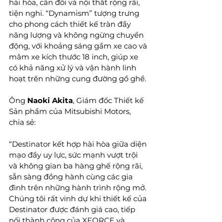
hài hòa, cân đối và nội thất rộng rãi, 
tiện nghi. “Dynamism” tượng trưng 
cho phong cách thiết kế tràn đầy 
năng lượng và không ngừng chuyển 
động, với khoảng sáng gầm xe cao và 
mâm xe kích thước 18 inch, giúp xe 
có khả năng xử lý và vận hành linh 
hoạt trên những cung đường gồ ghề.
Ông 
Naoki Akita
, Giám đốc Thiết kế 
Sản phẩm của Mitsubishi Motors, 
chia sẻ:
“Destinator kết hợp hài hòa giữa diện 
mạo đầy uy lực, sức mạnh vượt trội 
và không gian ba hàng ghế rộng rãi, 
sẵn sàng đồng hành cùng các gia 
đình trên những hành trình rộng mở. 
Chúng tôi rất vinh dự khi thiết kế của 
Destinator được đánh giá cao, tiếp 
nối thành công của XFORCE và 