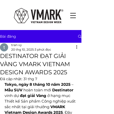
Bài đăng
tran vy
20 thg 10, 2025
3 phút đọc
DESTINATOR ĐẠT GIẢI
VÀNG VMARK VIETNAM
DESIGN AWARDS 2025
Đã cập nhật:
31 thg 7
Tokyo, ngày 8 tháng 10 năm 2025
 – 
Mẫu SUV 
hoàn toàn mới 
Destinator
vinh dự 
đạt giải Vàng
 ở hạng mục 
Thiết kế Sản phẩm Công nghiệp xuất 
sắc nhất tại giải thưởng 
VMARK 
Vietnam Design Awards 2025
. Đây 