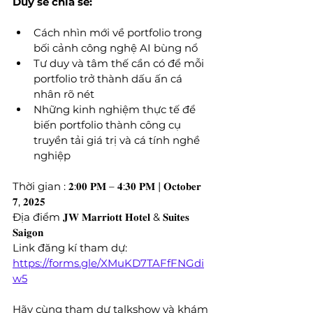
Duy sẽ chia sẻ:
Cách nhìn mới về portfolio trong 
bối cảnh công nghệ AI bùng nổ
Tư duy và tâm thế cần có để mỗi 
portfolio trở thành dấu ấn cá 
nhân rõ nét
Những kinh nghiệm thực tế để 
biến portfolio thành công cụ 
truyền tải giá trị và cá tính nghề 
nghiệp
Thời gian : 𝟐:𝟎𝟎 𝐏𝐌 – 𝟒:𝟑𝟎 𝐏𝐌 | 𝐎𝐜𝐭𝐨𝐛𝐞𝐫 
𝟕, 𝟐𝟎𝟐𝟓
Địa điểm 𝐉𝐖 𝐌𝐚𝐫𝐫𝐢𝐨𝐭𝐭 𝐇𝐨𝐭𝐞𝐥 & 𝐒𝐮𝐢𝐭𝐞𝐬 
𝐒𝐚𝐢𝐠𝐨𝐧 
Link đăng kí tham dự: 
https://forms.gle/XMuKD7TAFfFNGdi
w5
Hãy cùng tham dự talkshow và khám 