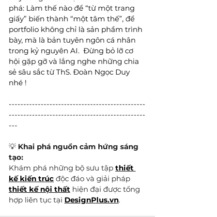
phá: Làm thế nào để “từ một trang 
giấy” biến thành “một tâm thế”, để 
portfolio không chỉ là sản phẩm trình 
bày, mà là bản tuyên ngôn cá nhân 
trong kỷ nguyên AI.  Đừng bỏ lỡ cơ 
hội gặp gỡ và lắng nghe những chia 
sẻ sâu sắc từ ThS. Đoàn Ngọc Duy 
nhé !
-----------------------------------------------
-----------------------------------------------
---
💡 
Khai phá nguồn cảm hứng sáng 
tạo:
Khám phá những bộ sưu tập 
thiết 
kế kiến trúc
 độc đáo và giải pháp 
thiết kế nội thất
 hiện đại được tổng 
hợp liên tục tại 
DesignPlus.vn
.