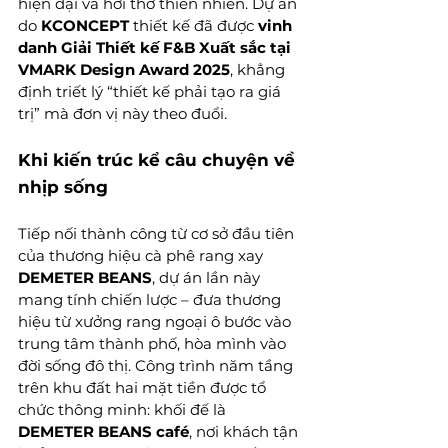
hiện đại và hơi thở thiên nhiên. Dự án 
do 
KCONCEPT
 thiết kế đã được 
vinh 
danh Giải Thiết kế F&B Xuất sắc tại 
VMARK Design Award 2025
, khẳng 
định triết lý “thiết kế phải tạo ra giá 
trị” mà đơn vị này theo đuổi.
Khi kiến trúc kể câu chuyện về 
nhịp sống
Tiếp nối thành công từ cơ sở đầu tiên 
của thương hiệu cà phê rang xay 
DEMETER BEANS
, dự án lần này 
mang tính chiến lược – đưa thương 
hiệu từ xưởng rang ngoại ô bước vào 
trung tâm thành phố, hòa mình vào 
đời sống đô thị. Công trình năm tầng 
trên khu đất hai mặt tiền được tổ 
chức thông minh: khối đế là 
DEMETER BEANS café
, nơi khách tận 