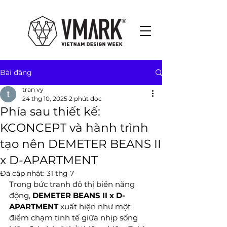
Bài đăng
tran vy
24 thg 10, 2025
2 phút đọc
Phía sau thiết kế:
KCONCEPT và hành trình
tạo nên DEMETER BEANS II
x D-APARTMENT
Đã cập nhật:
31 thg 7
Trong bức tranh đô thị biển năng 
động, 
DEMETER BEANS II x D-
APARTMENT
 xuất hiện như một 
điểm chạm tinh tế giữa nhịp sống 