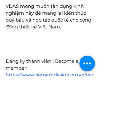
VDAS mong muốn tận dụng kinh 
nghiệm này để mang lại kiến thức 
quý báu và hợp tác quốc tế cho cộng 
đồng thiết kế Việt Nam.
Đăng ký thành viên | Become a 
member:
https://www.vietnamdesign.org.vn/reg
ulation-benefit
____________________
VDAS Design Association | HCMC . 
Vietnam
VMARK Design Award
info@vietnamdesign.org.vn
Hotline: +84 86 7451671
-----------------------------------------------