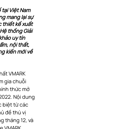
 tại Việt Nam 
g mang lại sự 
 thiết kế xuất 
Hệ thống Giải 
hảo uy tín 
ẩm, nội thất, 
g kiến mới về 
thất VMARK 
 gia chuỗi 
hính thức mở 
022. Nội dung 
 biệt từ các 
ủ đề thú vị 
 tháng 12, và 
ge VMARK.