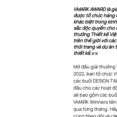
VMARK AWARD là giải 
được tổ chức hàng 
khác biệt trong kinh
sắc độc quyền cho c
thưởng Thiết kế Việ
trên thế giới với cá
thời trang và dự án
thiết kế,v.v.
Mở đầu giải thưởng
2022, ban tổ chức V
các buổi DESIGN TAL
đầu cho các hoạt đ
sẽ bao gồm các buổi 
VMARK Winners tên tu
qua từng tháng. Hãy
cùng theo dõi và cậ