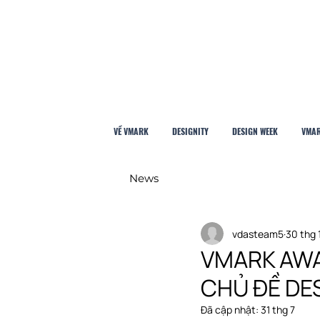
VỀ VMARK
DESIGNITY
DESIGN WEEK
VMAR
News
vdasteam5
30 thg 
VMARK AWA
CHỦ ĐỀ DES
Đã cập nhật:
31 thg 7