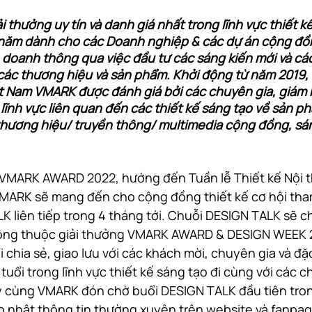
thưởng uy tín và danh giá nhất trong lĩnh vực thiết kế
năm dành cho các Doanh nghiệp & các dự án cộng đồn
 doanh thông qua việc đầu tư các sáng kiến mới và các
ác thương hiệu và sản phẩm. Khởi động từ năm 2019, 
t Nam VMARK được đánh giá bởi các chuyên gia, giám k
c lĩnh vực liên quan đến các thiết kế sáng tạo về sản ph
 thương hiệu/ truyền thông/ multimedia cộng đồng, sán
 VMARK AWARD 2022, hướng đến Tuần lễ Thiết kế Nội 
MARK sẽ mang đến cho cộng đồng thiết kế cơ hội tham
K liên tiếp trong 4 tháng tới. Chuỗi DESIGN TALK sẽ c
ộng thuộc giải thưởng VMARK AWARD & DESIGN WEEK 2
chia sẻ, giao lưu với các khách mời, chuyên gia và đặc
ổi trong lĩnh vực thiết kế sáng tạo đi cùng với các ch
 cùng VMARK đón chờ buổi DESIGN TALK đầu tiên trong
p nhật thông tin thường xuyên trên website và fanpa