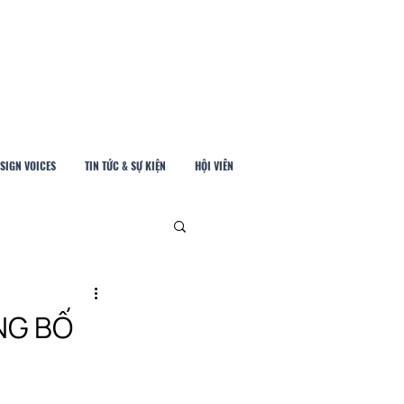
SIGN VOICES
TIN TỨC & SỰ KIỆN
HỘI VIÊN
NG BỐ