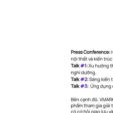
Press Conference: 
nội thất và kiến tr
Talk 
#1
:
 Xu hướng th
nghỉ dưỡng.
Talk 
#2
: 
Sáng kiến t
Talk 
#3
: 
 Ứng dụng c
Bên cạnh đó, VMARK
phẩm tham gia giải 
có cơ hội giao lưu v