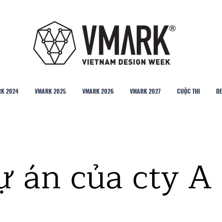
K 2024
VMARK 2025
VMARK 2026
VMARK 2027
CUỘC THI
DE
 án của cty A 