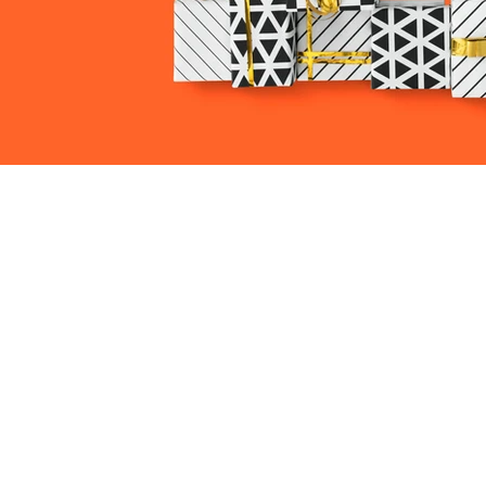
VMARK INTERNATIONAL D
​1111 6th Ave, Ste 550, #572522 San D
M. +1 858-380-8740