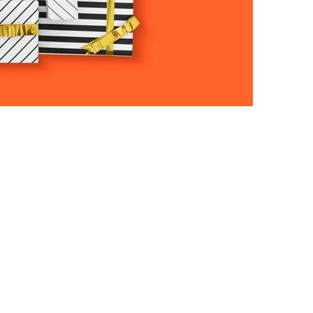
ESIGN AWARD
iego, CA 92101, USA