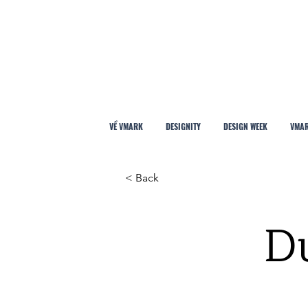
VỀ VMARK
DESIGNITY
DESIGN WEEK
VMAR
< Back
Dự