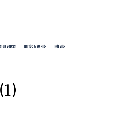
SIGN VOICES
TIN TỨC & SỰ KIỆN
HỘI VIÊN
(1)