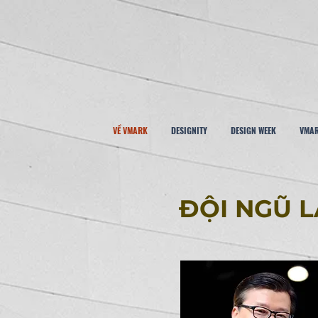
VỀ VMARK
DESIGNITY
DESIGN WEEK
VMAR
ĐỘI NGŨ 