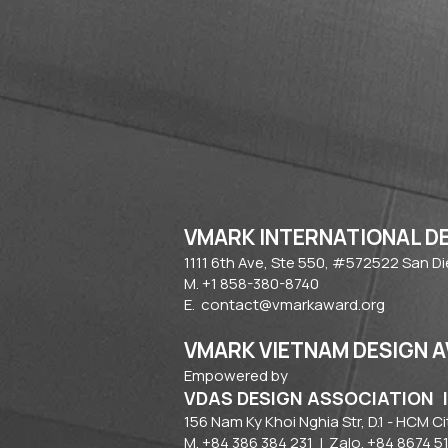
VMARK INTERNATIONAL D
​1111 6th Ave, Ste 550, #572522 San D
M. +1 858-380-8740
E.
contact@vmarkaward.org
VMARK VIETNAM DESIGN 
Empowered by
VDAS DESIGN ASSOCIATION 
156 Nam Ky Khoi Nghia Str, D.1 - HCM Ci
M. +84 386 384 231 |
Zalo. +84
8674 5