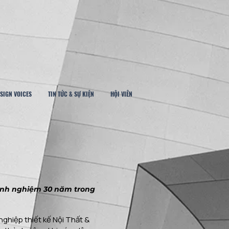
SIGN VOICES
TIN TỨC & SỰ KIỆN
HỘI VIÊN
kinh nghiệm 30 năm trong
ghiệp thiết kế Nội Thất &