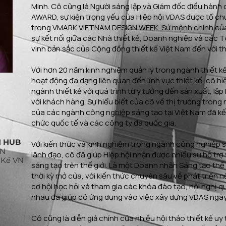
Minh. Cô cũng là Người sáng lập và Giám đốc điều hàn
AWARD, sự kiện trọng yếu của Hiệp hội VDAS được tổ ch
trong VMARK VIETNAM DESIGN WEEK. Sứ mệnh chính của
sự kết nối giữa các Nhà thiết kế, Doanh nghiệp và các
vinh bản sắc của Cộng đồng thiết kế Việt Nam đến với thế
Với hơn 20 năm kinh nghiệm quản lý trong ngành thiết kế
hoạt động đa dạng liên quan đến lĩnh vực thiết kế, cô hi
ngành thiết kế với quá trình từ ý tưởng đến sản xuất, lập
với khách hàng. Sự hiểu biết của cô về thị trường trong
của các ngành công nghiệp sáng tạo tại Việt Nam đã kết 
chức quốc tế và các công ty đa quốc gia.
N HUB
Với kiến thức và kinh nghiệm trong ngành công nghiệp s
VN
lãnh đạo, cô đã giúp Hiệp hội nhận được nhiều sự hỗ trợ
 Kế VN
sáng tạo trên thế giới. Là một Doanh nhân Sáng tạo thế 
thời kỳ mở cửa, với kiến thức chuyên sâu về phát triển 
cơ hội học hỏi và tham gia các khóa đào tạo, hội nghị q
nhau đã giúp cô ứng dụng vào việc xây dựng VDAS ngà
Cô cũng là diễn giả chính của nhiều hội thảo thiết kế uy 