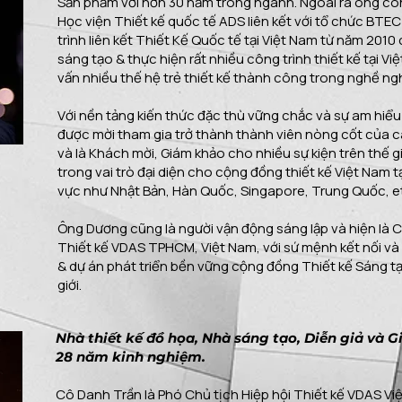
Sản phẩm với hơn 30 năm trong ngành. Ngoài ra ông cò
Học viện Thiết kế quốc tế ADS liên kết với tổ chức BT
trình liên kết Thiết Kế Quốc tế tại Việt Nam từ năm 201
sáng tạo & thực hiện rất nhiều công trình thiết kế tại V
vấn nhiều thế hệ trẻ thiết kế thành công trong nghề ng
Với nền tảng kiến thức đặc thù vững chắc và sự am hiểu
được mời tham gia trở thành thành viên nòng cốt của c
và là Khách mời, Giám khảo cho nhiều sự kiện trên thế 
trong vai trò đại diện cho cộng đồng thiết kế Việt Nam t
vực như Nhật Bản, Hàn Quốc, Singapore, Trung Quốc, et
​Ông Dương cũng là người vận động sáng lập và hiện là C
Thiết kế VDAS TPHCM, Việt Nam, với sứ mệnh kết nối và
& dự án phát triển bền vững cộng đồng Thiết kế Sáng t
giới.
Nhà thiết kế đồ họa, Nhà sáng tạo, Diễn giả và G
28 năm kinh nghiệm.
Cô Danh Trần là Phó Chủ tịch Hiệp hội Thiết kế VDAS Vi