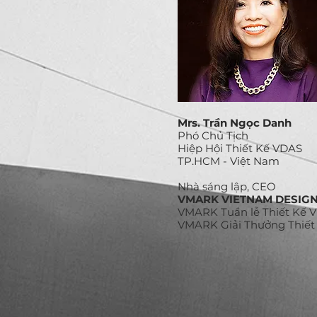
Mrs. Trần Ngọc Danh
Phó Chủ Tịch
Hiệp Hội Thiết Kế VDAS
TP.HCM - Việt Nam
​Nhà sáng lập, CEO
VMARK VIETNAM DESIG
VMARK Tuần lễ Thiết Kế 
VMARK Giải Thưởng Thiết