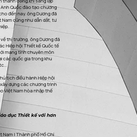
n thành công khi sáng lập
EC Anh Quốc đào tạo chương
0 cho đến nay. ông Dương đã
iệt Nam cũng như dẫn dắt, tư
hiệp.
 về thị trường, ông Dương đã
ác Hiệp hội Thiết kế Quốc tế
giới mang tính chuyên môn
ại các quốc gia trong khu
c...
hủ tịch điều hành Hiệp hội
 xây dựng các chương trình
ạo Việt Nam hòa nhập thế
iáo dục Thiết kế với hơn
ệt Nam | Thành phố Hồ Chí