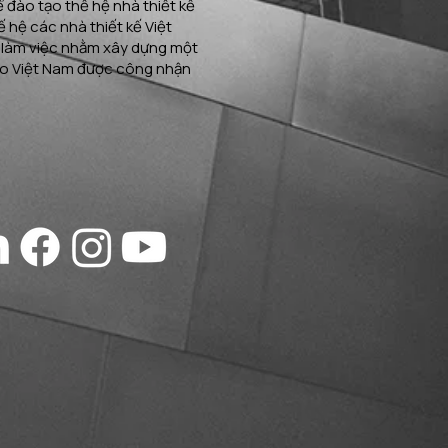
 đào tạo thế hệ nhà thiết kế
ế hệ các nhà thiết kế Việt
 làm việc nhằm xây dựng một
ạo Việt Nam được công nhận