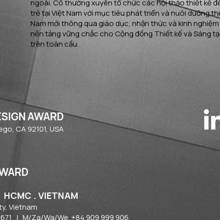
ngoài. Cô thường xuyên tổ chức các hội thảo thiết kế để
trẻ tại Việt Nam với mục tiêu phát triển và nuôi dưỡng th
Nam mới thông qua giáo dục, nhận thức và kinh nghiệm
nền tảng vững chắc cho Cộng đồng Thiết kế và Sáng t
trên toàn cầu.
ESIGN AWARD
iego, CA 92101, USA
AWARD
| HCMC . VIETNAM
ty, Vietnam​
1671
| M/Za/Wa/We. +84 909 999 906