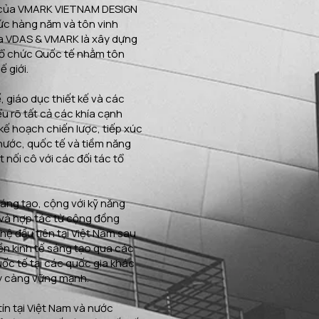
h của VMARK VIETNAM DESIGN
ức hàng năm và tôn vinh
 VDAS & VMARK là xây dựng
 Tổ chức Quốc tế nhằm tôn
 giới.
, giáo dục thiết kế và các
ểu rõ tất cả các khía cạnh
 kế hoạch chiến lược, tiếp xúc
 nước, quốc tế và tiềm năng
nối cô với các đối tác tổ
áng tạo, cộng với kỹ năng
 và hợp tác từ cộng đồng
hệ đầu tiên tại Việt Nam sau
nền kinh tế sáng tạo qua các
uốc tế tại các quốc gia khác
y càng vững mạnh.
tín tại Việt Nam và nước