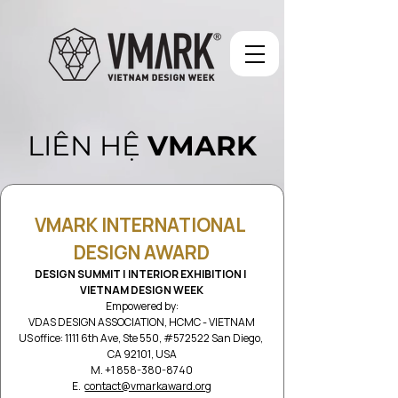
LIÊN HỆ
VMARK
VMARK INTERNATIONAL 
DESIGN AWARD
DESIGN SUMMIT | INTERIOR EXHIBITION | 
VIETNAM DESIGN WEEK
Empowered by:
VDAS DESIGN ASSOCIATION, HCMC - VIETNAM
US office: 1111 6th Ave, Ste 550, #572522 San Diego, 
CA 92101, USA
M. +1 858-380-8740
E.  
contact@vmarkaward.org