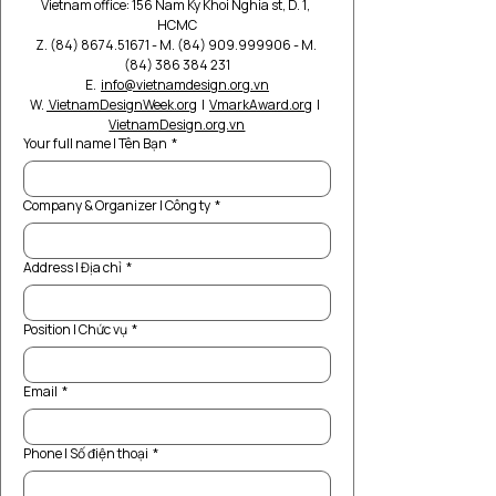
Vietnam office: 156 Nam Ky Khoi Nghia st, D. 1, 
HCMC
Z. (84) 8674.51671 - M. (84) 909.999906 - M. 
(84) 386 384 231
E.  
info@vietnamdesign.org.vn
W. 
VietnamDesignWeek.org
  |  
VmarkAward.org
  |  
VietnamDesign.org.vn
Your full name | Tên Bạn
*
Company & Organizer | Công ty
*
Address | Địa chỉ
*
Position | Chức vụ
*
Email
*
Phone | Số điện thoại
*