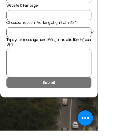
Website & Fanpage
Choose an option | Vui lòng chọn 1 vấn đề
*
Type your message here | Để lại nhu cầu liên hệ của
Bạn
Submit