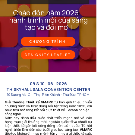
Chào đón năm 2026 –
hành trình mới của sáng
tạo và đổi mới!
CHƯƠNG TRÌNH
DESIGNITY LEAFLET
09 &
10 . 06 . 2026
THISKYHALL SALA CONVENTION CENTER
10 Đường Mai Chí Thọ, P. An Khánh - Thủ Đức, TP.HCM
Giải thưởng Thiết kế VMARK
tự hào giới thiệu chuỗi
chương trình và hoạt động nổi bật trong năm 2026, với
mục tiêu mở rộng kết nối giữa thiết kế – doanh nghiệp –
công nghệ.
Năm nay đánh dấu bước phát triển mạnh mẽ với các
hạng mục giải thưởng mới, hợp tác quốc tế và chuỗi sự
kiện thiết kế gắn kết cộng đồng trên toàn quốc. Từ hội
nghị, triển lãm đến các buổi giao lưu sáng tạo,
VMARK
tiếp tục khẳng định sứ mệnh tôn vinh giá trị thiết kế xuất