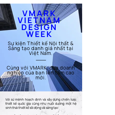
VMARK
VIETNAM
DESIGN
WEEK
Sự kiện Thiết kế Nội thất &
Sáng tạo danh giá nhất tại
Việt Nam.
___
Cùng với VMARK, đưa doanh
nghiệp của bạn lên tầm cao
mới.​
Với sứ mệnh hoạch định và xây dựng chiến lược
thiết kế quốc gia cũng như nuôi dưỡng một hệ
sinh thái thiết kế sôi động và sáng tạo:​