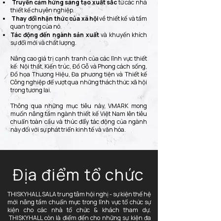
Truyền cảm hứng sáng tạo xuất sắc
từ các nhà
thiết kế chuyên nghiệp.
Thay đổi nhận thức của xã hội
về thiết kế và tầm
quan trọng của nó.
Tác động đến ngành sản xuất
và khuyến khích
sự đổi mới và chất lượng.
Nâng cao giá trị cạnh tranh của các lĩnh vực thiết
kế: Nội thất, Kiến trúc, Đồ Gỗ và Phong cách sống,
Đồ họa Thương Hiệu, Đa phương tiện và Thiết kế
Công nghiệp để vượt qua những thách thức xã hội
trong tương lai.
Thông qua những mục tiêu này, VMARK mong
muốn nâng tầm ngành thiết kế Việt Nam lên tiêu
chuẩn toàn cầu và thúc đẩy tác động của ngành
này đối với sự phát triển kinh tế và văn hóa.
Địa điểm tổ chức
THISKYHALL SALA trung tâm hội nghị - sự kiện thế hệ
mới nâng tầm chuẩn mực trong lĩnh vực tổ chức sự
kiện cho các nhà tổ chức & khách tham dự.
THISKYHALL còn là điểm đến cho những sự kiện đa