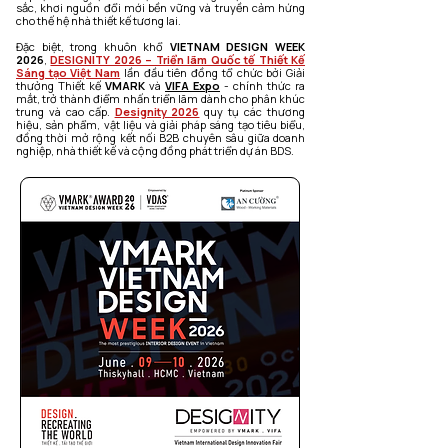
sắc, khơi nguồn đổi mới bền vững và truyền cảm hứng
cho thế hệ nhà thiết kế tương lai.
Đặc biệt, trong khuôn khổ
VIETNAM DESIGN WEEK
2026
,
DESIGNITY 2026 – Triển lãm Quốc tế Thiết Kế
Sáng tạo Việt Nam
lần đầu tiên đồng tổ chức bởi Giải
thưởng Thiết kế
VMARK
và
VIFA Expo
- chính thức ra
mắt, trở thành điểm nhấn triển lãm dành cho phân khúc
trung và cao cấp.
Designity 2026
quy tụ các thương
hiệu, sản phẩm, vật liệu và giải pháp sáng tạo tiêu biểu,
đồng thời mở rộng kết nối B2B chuyên sâu giữa doanh
nghiệp, nhà thiết kế và cộng đồng phát triển dự án BDS.