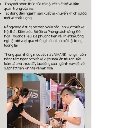
Thay đổi nhận thức của xã hội về thiết kế và tầm
quan trọng của nó.
Tác động đến ngành sản xuất và khuyến khích sự đổi
mới và chất lượng.
Nâng cao giá trị cạnh tranh của các lĩnh vực thiết kế:
Nội thất, Kiến trúc, Đồ Gỗ và Phong cách sống, Đồ
họa Thương Hiệu, Đa phương tiện và Thiết kế Công
nghiệp để vượt qua những thách thức xã hội trong
tương lai.
Thông qua những mục tiêu này, VMARK mong muốn
nâng tầm ngành thiết kế Việt Nam lên tiêu chuẩn
toàn cầu và thúc đẩy tác động của ngành này đối với
sự phát triển kinh tế và văn hóa.