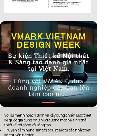
VMARK VIETNAM
DESIGN WEEK
Sự kiện Thiết kế Nội thất
& Sáng tạo danh giá nhất
tại Việt Nam.
Cùng với VMARK, đưa
doanh nghiệp của bạn lên
tầm cao mới.
Với sứ mệnh hoạch định và xây dựng chiến lược thiết
kế quốc gia cũng như nuôi dưỡng một hệ sinh thái
thiết kế sôi động và sáng tạo:​
Truyền cảm hứng sáng tạo xuất sắc từ các nhà thiết
kế chuyên nghiệp.