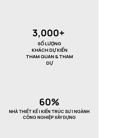
3,000+
SỐ LƯỢNG
KHÁCH
DỰ KIẾN
THAM QUAN & THAM
DỰ
60%
NHÀ THIẾT KẾ | KIẾN TRÚC SƯ | NGÀNH
CÔNG NGHIỆP XÂY DỰNG