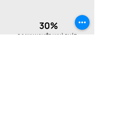
30%
DOANH NGHIỆP | NHÀ PHÁT
TRIỂN | CHỦ DỰ ÁN | NHÀ PHÂN
PHỐI
10%
GIÁO DỤC | CÁC NGÀNH LIÊN
QUAN | HIỆP HỘI | ĐỐI TÁC
TRUYỀN THÔNG
Khám phá Tuần lễ Thiết Kế 2025