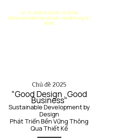
Việt Nam VMARK
07 . 10 . 2025
| 8:00 AM – 10:00 PM
JW Marriott Hotel | Góc Lê Duẩn . Hai Bà Trung, Q. 1,
HCMC
"Thiết kế tốt. Kinh doanh Bền Vững"
Như một minh chứng rằng thiết kế không chỉ
là nghệ thuật mà còn là chiến lược kinh
doanh quan trọng. Thiết kế tốt không chỉ
nâng cao trải nghiệm của khách hàng mà
còn tối ưu hóa hiệu quả và tạo ra giá trị kinh
tế bền vững.
Chủ đề 2025
"Good Design . Good
Business"
Sustainable Development by
Design
Phát Triển Bền Vững Thông
Qua Thiết Kế