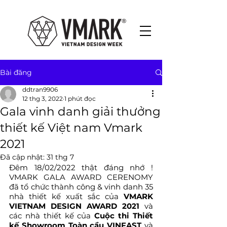
Bài đăng
ddtran9906
12 thg 3, 2022
1 phút đọc
Gala vinh danh giải thưởng
thiết kế Việt nam Vmark
2021
Đã cập nhật:
31 thg 7
Đêm 18/02/2022 thật đáng nhớ ! 
VMARK GALA AWARD CERENOMY 
đã tổ chức thành công & vinh danh 35 
nhà thiết kế xuất sắc của 
VMARK 
VIETNAM DESIGN AWARD 2021
 và 
các nhà thiết kế của 
Cuộc thi Thiết 
kế Showroom Toàn cầu VINFAST
 và 