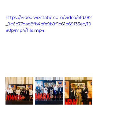
https://video.wixstatic.com/video/efd382
_9c6c77dad8fb4bfe9b9f1c61b69135ed/10
80p/mp4/file.mp4