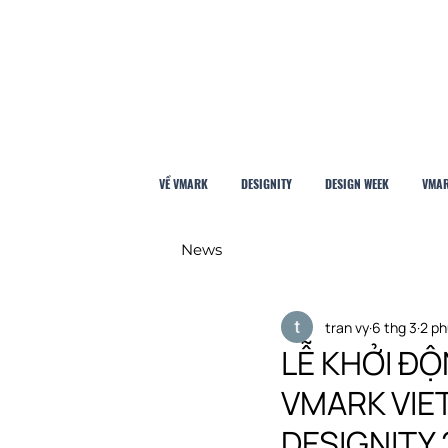
VỀ VMARK
DESIGNITY
DESIGN WEEK
VMAR
News
tran vy
6 thg 3
2 ph
LỄ KHỞI ĐỘ
VMARK VIE
DESIGNITY