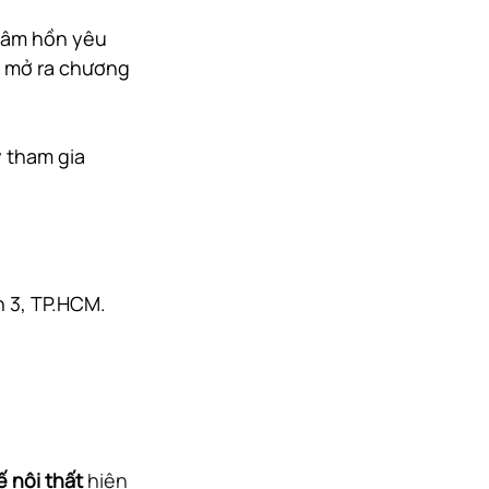
tâm hồn yêu 
à mở ra chương 
 tham gia 
n 3, TP.HCM.
ế nội thất
 hiện 