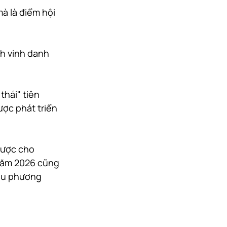
à là điểm hội 
nh vinh danh 
thái" tiên 
ược phát triển 
lược cho 
năm 2026 cũng 
iều phương 