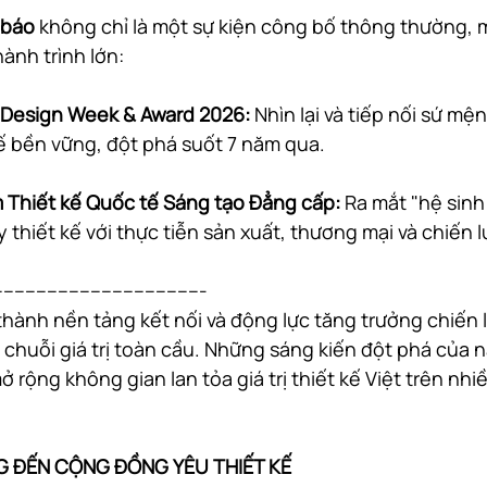
 báo
 không chỉ là một sự kiện công bố thông thường, m
ành trình lớn: 
Design Week & Award 2026:
 Nhìn lại và tiếp nối sứ mệ
kế bền vững, đột phá suốt 7 năm qua. 
ãm Thiết kế Quốc tế Sáng tạo Đẳng cấp:
 Ra mắt "hệ sinh 
 thiết kế với thực tiễn sản xuất, thương mại và chiến l
--------------------------------------
ở thành nền tảng kết nối và động lực tăng trưởng chiến 
chuỗi giá trị toàn cầu. Những sáng kiến đột phá của 
mở rộng không gian lan tỏa giá trị thiết kế Việt trên nh
G ĐẾN CỘNG ĐỒNG YÊU THIẾT KẾ