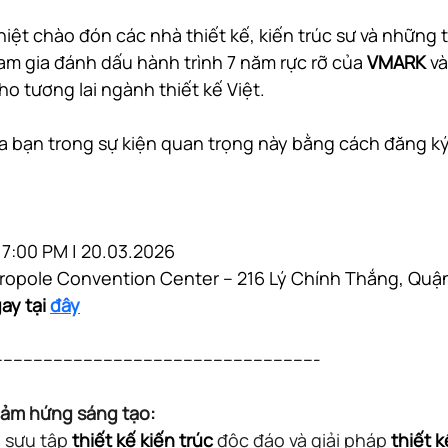
iệt chào đón các nhà thiết kế, kiến trúc sư và những 
m gia đánh dấu hành trình 7 năm rực rỡ của 
VMARK
 v
o tương lai ngành thiết kế Việt.
ủa bạn trong sự kiện quan trọng này bằng cách đăng ký
 7:00 PM | 20.03.2026 
tropole Convention Center – 216 Lý Chính Thắng, Quậ
y tại 
đây
----------------------------------------------------------------
cảm hứng sáng tạo:
sưu tập 
thiết kế kiến trúc
 độc đáo và giải pháp 
thiết k