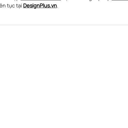
ên tục tại 
DesignPlus.vn
.