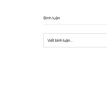
Bình luận
Viết bình luận...
CUỘC THI “KIẾN TẠO KHÔNG
GIAN TOÀN MỸ” KHÉP LẠI
HÀNH TRÌNH SÁNG TẠO ĐẦY
CẢM HỨNG
VMARK INTERNATIONAL D
​1111 6th Ave, Ste 550, #572522 San D
M. +1 858-380-8740
E.
contact@vmarkaward.org
VMARK VIETNAM DESIGN 