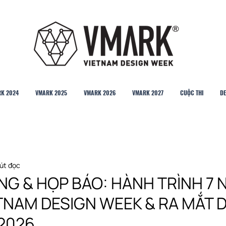
K 2024
VMARK 2025
VMARK 2026
VMARK 2027
CUỘC THI
DE
út đọc
NG & HỌP BÁO: HÀNH TRÌNH 7
TNAM DESIGN WEEK & RA MẮT 
 2026