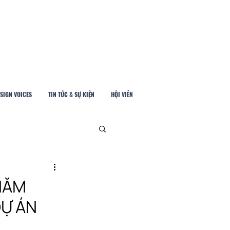
SIGN VOICES
TIN TỨC & SỰ KIỆN
HỘI VIÊN
 NĂM
DỰ ÁN