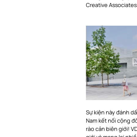
Creative Associates
Sự kiện này đánh dấ
Nam kết nối cộng đồ
rào cản biên giới! 
giới và mang lại nhi