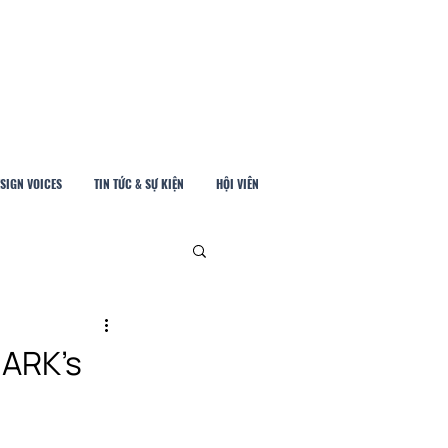
SIGN VOICES
TIN TỨC & SỰ KIỆN
HỘI VIÊN
SxVMARK’s