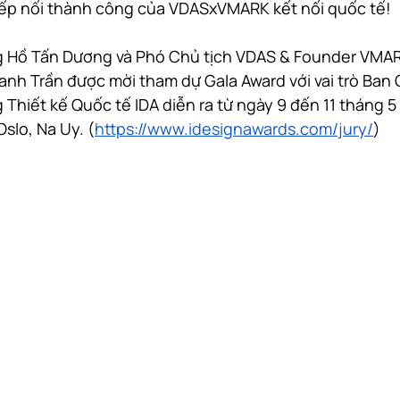
ếp nối thành công của VDASxVMARK kết nối quốc tế!
g Hồ Tấn Dương và Phó Chủ tịch VDAS & Founder VMA
anh Trần được mời tham dự Gala Award với vai trò Ban
Thiết kế Quốc tế IDA diễn ra từ ngày 9 đến 11 tháng 5
slo, Na Uy. (
https://www.idesignawards.com/jury/
)