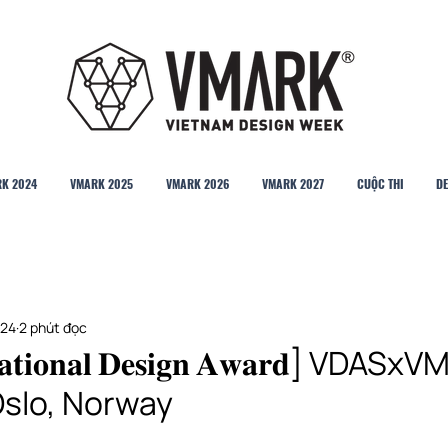
K 2024
VMARK 2025
VMARK 2026
VMARK 2027
CUỘC THI
DE
024
2 phút đọc
𝐧𝐚𝐭𝐢𝐨𝐧𝐚𝐥 𝐃𝐞𝐬𝐢𝐠𝐧 𝐀𝐰𝐚𝐫𝐝] VDA
Oslo, Norway