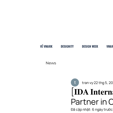
VỀ VMARK
DESIGNITY
DESIGN WEEK
VMAR
News
tran vy
22 thg 5, 2
[𝐈𝐃𝐀 𝐈𝐧𝐭𝐞
Partner in 
Đã cập nhật:
6 ngày trước