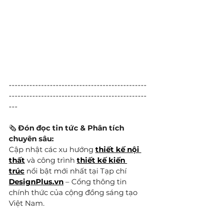
-----------------------------------------------
-----------------------------------------------
---
🗞️ 
Đón đọc tin tức & Phân tích 
chuyên sâu:
Cập nhật các xu hướng 
thiết kế nội 
thất
 và công trình 
thiết kế kiến 
trúc
 nổi bật mới nhất tại Tạp chí 
DesignPlus.vn
 – Cổng thông tin 
chính thức của cộng đồng sáng tạo 
Việt Nam.