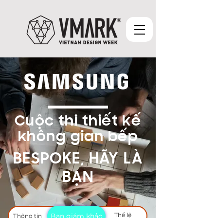
Cuộc thi thiết kế
không gian bếp
BESPOKE, HÃY LÀ
BẠN
Thể lệ
Bắt đầu
Ban giám khảo
Thông tin