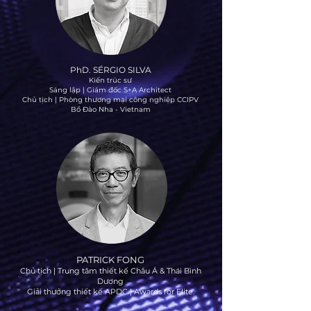
PhD. SÉRGIO SILVA
Kiến trúc sư
Sáng lập | Giám đốc S+A Architect
Chủ tịch | Phòng thương mại công nghiệp CCIPV
Bồ Đào Nha - Vietnam
PATRICK FONG
Chủ tịch | Trung tâm thiết kế Châu Á & Thái Bình
Dương
Giải thưởng thiết kế APDC | Awards for Elite.