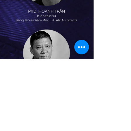
PhD. HOÀNH TRẦN
Kiến trúc sư
Sáng lập & Giám đốc | HTAP Architects
NGUYỄN VĂN VINH
Chủ biên tạp chí
Home Décor magazine