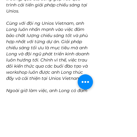
trình cải tiến giải pháp chiếu sáng tại
Unios.
Cùng với đội ng Unios Vietnam, anh
Long luôn nhấn mạnh vào việc đảm
bảo chất lượng chiếu sáng tốt và phù
hợp nhất với từng dự án. Giải pháp
chiếu sáng tối ưu là mục tiêu mà anh
Long và đội ngũ phát triển kinh doanh
luôn hướng tới. Chính vì thế, việc trau
dồi kiến thức qua các buổi đào tạo và
workshop luôn được anh Long thúc
đẩy và cải thiện tại Unios Vietnam.
Ngoài giờ làm việc, anh Long có đam
mê với marathon và thường xuyên
tham gia các giải chạy trong nước.
Đây cũng là cách để anh có thể kết nối
với các đối tác có cùng đam mê.
< Back