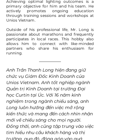
Achieving optimal lighting outcomes is a
primary objective for him and his team. He
actively promotes ongoing education
through training sessions and workshops at
Unios Vietnam.
Outside of his professional life, Mr. Long is
passionate about marathons and frequently
participates in local races. This hobby also
allows him to connect with like-minded
partners who share his enthusiasm for
running.
Anh Trần Thanh Long hiện đang giữ
chức vụ Giám Đốc Kinh Doanh của
Unios Vietnam. Anh tốt nghiệp ngành
Quản trị Kinh Doanh tại trường Đại
học Curtin tại Úc. Với 16 năm kinh
nghiệm trong ngành chiếu sáng, anh
Long luôn hướng đến việc mở rộng
kiến thức và mang đến cách nhìn nhận
mới về chiếu sáng cho mọi người.
Đồng thời, anh cũng tập trung vào việc
tìm hiểu nhu cầu khách hàng và thị
trường, qua đó, đóng góp vào quá