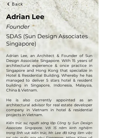
Back
Adrian Lee
Founder
SDAS (Sun Design Associates
Singapore)
Adrian Lee, an Architect & Founder of Sun
Design Associate Singapore. With 15 years of
architectural experience & once practice in
Singapore and Hong Kong that specialize in
Hotel & Residential Building. Whereby he has
managed to deliver 5 stars hotel & resident
building in Singapore, Indonesia, Malaysia,
China & Vietnam.
He is also currently appointed as an
architectural advisor for real estate developer
company in Vietnam in hotel & residential
projects in Vietnam.
Kiến trúc sư, người sáng lập Công ty Sun Design
Associate Singapore. Với 15 năm kinh nghiệm
trong lĩnh vực kiến trúc, Mr. Lee đã từng làm việc
tại các quốc gia như Singapore, Hồng Kông về