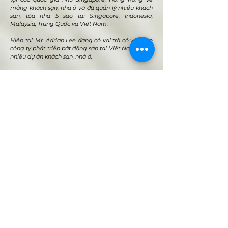
mảng khách sạn, nhà ở và đã quản lý nhiều khách
sạn, tòa nhà 5 sao tại Singapore, Indonesia,
Malaysia, Trung Quốc và Việt Nam.
Hiện tại, Mr. Adrian Lee đang có vai trò cố vấn cho
công ty phát triển bất động sản tại Việt Nam trong
nhiều dự án khách sạn, nhà ở.
VMARK INTERNATIONAL DESIGN
AWARD
​1111 6th Ave, Ste 550, #572522 San Diego, CA 92101, USA
M.
+1 858-380-8740
E.
contact@vmarkaward.org
VMARK VIETNAM DESIGN AWARD
Empowered by
VDAS DESIGN ASSOCIATION | HCMC .
VIETNAM
156 Nam Ky Khoi Nghia Str, D.1 - HCM City, Vietnam​
M.
+84 386 384 231
|
Zalo. +84
8674 51671
|
M/Za/Wa/We.
+84 909 999 906
E.
info@vietnamdesign.org.vn
W. vmarkaward.org | vietnamdesignweek.org |
designity.vn