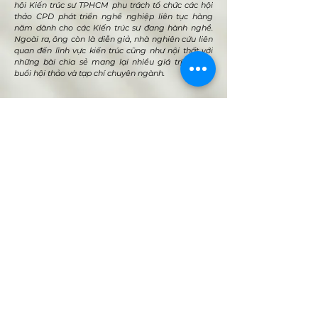
hội Kiến trúc sư TPHCM phụ trách tổ chức các hội
thảo CPD phát triển nghề nghiệp liên tục hàng
năm dành cho các Kiến trúc sư đang hành nghề.
Ngoài ra, ông còn là diễn giả, nhà nghiên cứu liên
quan đến lĩnh vực kiến trúc cũng như nội thất với
những bài chia sẻ mang lại nhiều giá trị tại các
buổi hội thảo và tạp chí chuyên ngành.
VMARK INTERNATIONAL DESIGN
AWARD
​1111 6th Ave, Ste 550, #572522 San Diego, CA 92101, USA
M.
+1 858-380-8740
E.
contact@vmarkaward.org
VMARK VIETNAM DESIGN AWARD
Empowered by
VDAS DESIGN ASSOCIATION | HCMC .
VIETNAM
156 Nam Ky Khoi Nghia Str, D.1 - HCM City, Vietnam​
M.
+84 386 384 231
|
Zalo. +84
8674 51671
|
M/Za/Wa/We.
+84 909 999 906
E.
info@vietnamdesign.org.vn
W. vmarkaward.org | vietnamdesignweek.org |
designity.vn