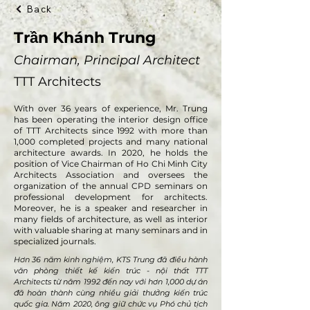
Back
Trần Khánh Trung
Chairman, Principal Architect
TTT Architects
With over 36 years of experience, Mr. Trung
has been operating the interior design office
of TTT Architects since 1992 with more than
1,000 completed projects and many national
architecture awards. In 2020, he holds the
position of Vice Chairman of Ho Chi Minh City
Architects Association and oversees the
organization of the annual CPD seminars on
professional development for architects.
Moreover, he is a speaker and researcher in
many fields of architecture, as well as interior
with valuable sharing at many seminars and in
specialized journals.
Hơn 36 năm kinh nghiệm, KTS Trung đã điều hành
văn phòng thiết kế kiến trúc - nội thất TTT
Architects từ năm 1992 đến nay với hơn 1,000 dự án
đã hoàn thành cùng nhiều giải thưởng kiến trúc
quốc gia. Năm 2020, ông giữ chức vụ Phó chủ tịch