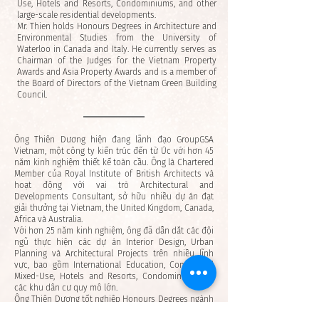
Use, Hotels and Resorts, Condominiums, and other
large-scale residential developments.
Mr. Thien holds Honours Degrees in Architecture and
Environmental Studies from the University of
Waterloo in Canada and Italy. He currently serves as
Chairman of the Judges for the Vietnam Property
Awards and Asia Property Awards and is a member of
the Board of Directors of the Vietnam Green Building
Council.
Ông Thiên Dương hiện đang lãnh đạo GroupGSA
Vietnam, một công ty kiến trúc đến từ Úc với hơn 45
năm kinh nghiệm thiết kế toàn cầu. Ông là Chartered
Member của Royal Institute of British Architects và
hoạt động với vai trò Architectural and
Developments Consultant, sở hữu nhiều dự án đạt
giải thưởng tại Vietnam, the United Kingdom, Canada,
Africa và Australia.
Với hơn 25 năm kinh nghiệm, ông đã dẫn dắt các đội
ngũ thực hiện các dự án Interior Design, Urban
Planning và Architectural Projects trên nhiều lĩnh
vực, bao gồm International Education, Commercial
Mixed-Use, Hotels and Resorts, Condominiums và
các khu dân cư quy mô lớn.
Ông Thiên Dương tốt nghiệp Honours Degrees ngành
Architecture và Environmental Studies tại University