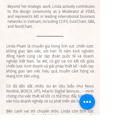
Beyond her strategic work, Linda actively contributes
to the design community as a Moderator at VDAS,
and represents AKI in leading international business
networks in Vietnam, including CCIFV, EuroCham, GBA,
and NordCham.
Linda Pham là chuyên gia trong lĩnh vực chiến lược
không gian làm việc, với hơn 10 năm kinh nghiệm
đồng hành cùng các tập đoàn quốc tế và doanh
nghiệp Việt Nam. Tại AKI, cô giữ vai trò kết nối giữa
chiến lược kinh doanh và giải pháp thiết kế – kiến tạo
không gian làm việc hiệu quả, truyền cảm hứng và
mang tính bền vững.
Cô đã dẫn dắt nhiều dự án tiêu biểu như Novo
Nordisk, BOSCH, UPS, Hitachi Digital Services... – minh
chứng cho việc thiết kế tốt có thể thúc đẩy hiệu suất,
văn hóa doanh nghiệp và sự phát triển dài hạn.
Bên cạnh vai trò chuyên môn, Linda còn tích cực
tham gia cộng đồng thiết kế với vai trò Moderator của
VDAS, đồng thời là đại diện của AKI tại các tổ chức
quốc tế ở VN như CCIFV, EuroCham, GBA và
NordCham.