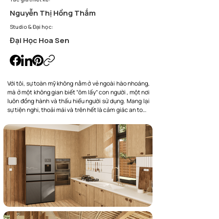
Nguyễn Thị Hồng Thắm
Studio & Đại học:
Đại Học Hoa Sen
Với tôi, sự toàn mỹ không nằm ở vẻ ngoài hào nhoáng, 
mà ở một không gian biết “ôm lấy” con người , một nơi 
luôn đồng hành và thấu hiểu người sử dụng. Mang lại 
sự tiện nghi, thoải mái và trên hết là cảm giác an toàn 
cả về thể chất lẫn tinh thần.

Xuất phát từ sự đồng cảm sâu sắc với những bệnh 
nhân ung thư, những con người đang kiên cường 
giành giật sự sống từng ngày .Tôi nhận ra rằng môi 
trường bệnh viện đôi khi không chỉ là nơi chữa trị, mà 
còn vô tình trở thành nguồn áp lực tâm lý. Chính vì vậy, 
tôi mong muốn kiến tạo nên một “ngôi nhà chung” nơi 
không còn cảm giác lạnh lẽo, mà thay vào đó là sự ấm 
áp, dễ chịu và đầy tính nhân văn.