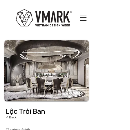
Lộc Trời Ban
< Back
Tác giả thiết kế: