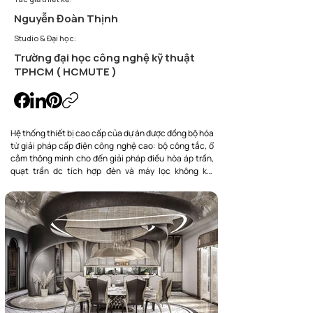
Nguyễn Đoàn Thịnh
Studio & Đại học:
Trường đại học công nghệ kỹ thuật
TPHCM ( HCMUTE )
Hệ thống thiết bị cao cấp của dự án được đồng bộ hóa 
từ giải pháp cấp điện công nghệ cao: bộ công tắc, ổ 
cắm thông minh cho đến giải pháp điều hòa áp trần, 
quạt trần dc tích hợp đèn và máy lọc không khí 
nanoe™ giúp tối ưu vi khí hậu. kết hợp cùng giải pháp 
ánh sáng - hệ đèn downlight thế hệ mới và led dây hắt 
khe trần tinh tế, toàn bộ hệ thống vừa đảm bảo công 
năng vận hành thông minh, vừa nâng trải nghiệm của 
gia chủ, kiến tạo một “không gian toàn mỹ”.