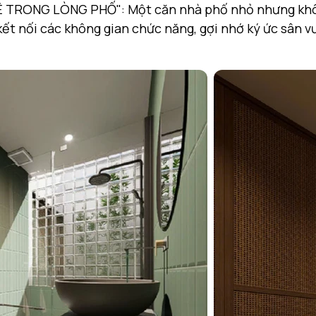
TRONG LÒNG PHỐ": Một căn nhà phố nhỏ nhưng khôn
kết nối các không gian chức năng, gợi nhớ ký ức sân vư