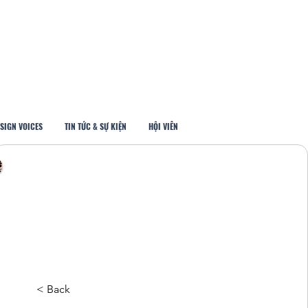
SIGN VOICES
TIN TỨC & SỰ KIỆN
HỘI VIÊN
< Back