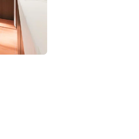
ESIGN AWARD
iego, CA 92101, USA
AWARD
| HCMC . VIETNAM
ty, Vietnam​