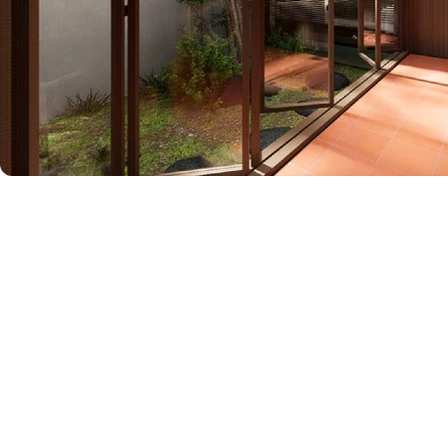
VMARK INTERNATIONAL D
​1111 6th Ave, Ste 550, #572522 San D
M. +1 858-380-8740
E.
contact@vmarkaward.org
VMARK VIETNAM DESIGN 
Empowered by
VDAS DESIGN ASSOCIATION 
156 Nam Ky Khoi Nghia Str, D.1 - HCM Ci