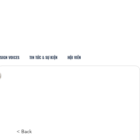
SIGN VOICES
TIN TỨC & SỰ KIỆN
HỘI VIÊN
< Back