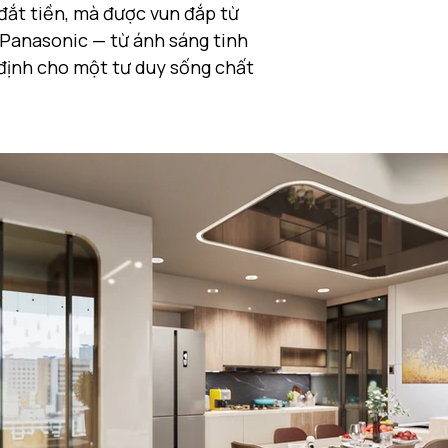
ắt tiền, mà được vun đắp từ 
 Panasonic — từ ánh sáng tinh 
 định cho một tư duy sống chất 