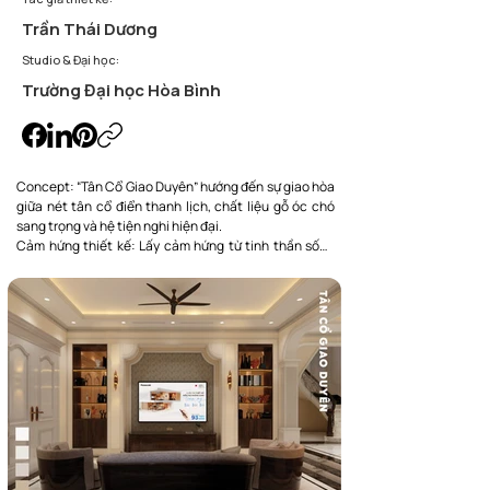
Trần Thái Dương
Studio & Đại học:
Trường Đại học Hòa Bình
Concept: “Tân Cổ Giao Duyên” hướng đến sự giao hòa 
giữa nét tân cổ điển thanh lịch, chất liệu gỗ óc chó 
sang trọng và hệ tiện nghi hiện đại.

Cảm hứng thiết kế: Lấy cảm hứng từ tinh thần sống 
đẳng cấp của biệt thự châu Âu, kết hợp ánh sáng ấm 
và bố cục mở để tạo nên không gian gần gũi, tinh tế.

Kết nối cá nhân & toàn mỹ: Không gian được thiết kế 
để vừa đáp ứng thẩm mỹ sang trọng, vừa phục vụ nhịp 
sống tiện nghi, thoải mái của gia chủ.