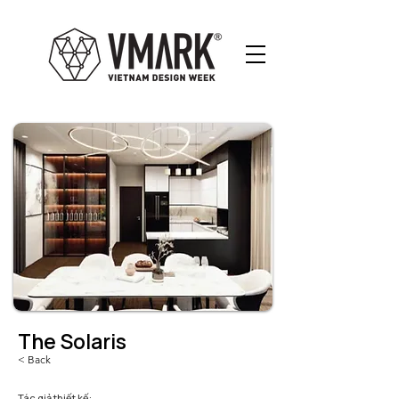
The Solaris
< Back
Tác giả thiết kế: