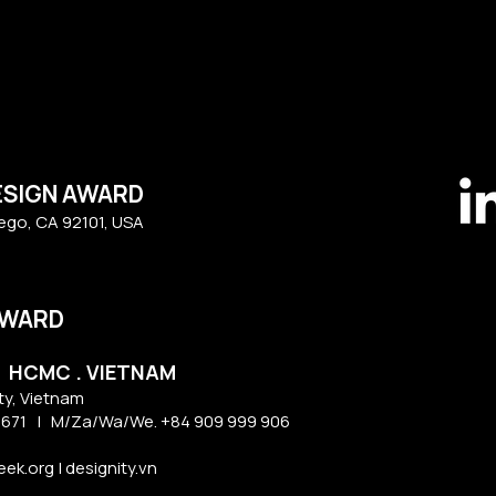
ESIGN AWARD
iego, CA 92101, USA
AWARD
| HCMC . VIETNAM
ty, Vietnam​
1671
| M/Za/Wa/We. +84 909 999 906
k.org | designity.vn