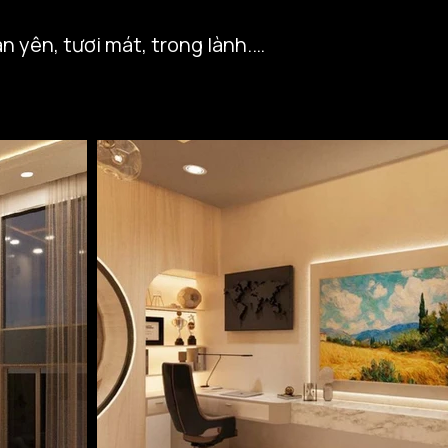
n yên, tươi mát, trong lành.

 nước êm ả, như ánh trăng 
i thanh tao.