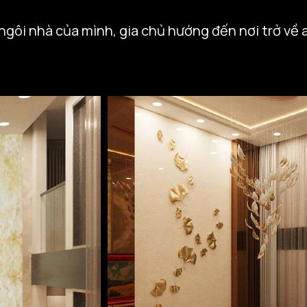
 ngôi nhà của mình, gia chủ hướng đến nơi trở về a
am cháy vàng tươi, mà chỉ cần dịu dàng như dòng
i dài trên cây cỏ, mang niềm hạnh phúc và khí khá