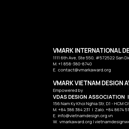
VMARK INTERNATIONAL D
​1111 6th Ave, Ste 550, #572522 San D
M. +1 858-380-8740
E.
contact@vmarkaward.org
VMARK VIETNAM DESIGN 
Empowered by
VDAS DESIGN ASSOCIATION 
156 Nam Ky Khoi Nghia Str, D.1 - HCM Ci
M. +84 386 384 231 |
Zalo. +84
8674 5
E.
info@vietnamdesign.org.vn
W. vmarkaward.org | vietnamdesignwee