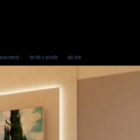
SIGN VOICES
TIN TỨC & SỰ KIỆN
HỘI VIÊN