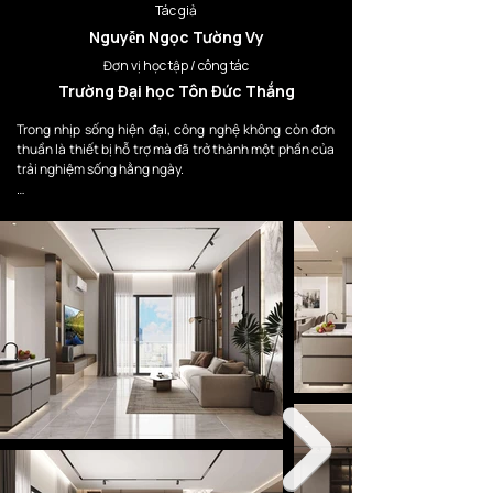
Tác giả
Nguyễn Ngọc Tường Vy
Đơn vị học tập / công tác
Trường Đại học Tôn Đức Thắng
Trong nhịp sống hiện đại, công nghệ không còn đơn 
thuần là thiết bị hỗ trợ mà đã trở thành một phần của 
trải nghiệm sống hằng ngày.

Dự án hướng đến việc kiến tạo một không gian sống 
nơi công nghệ được tích hợp một cách tự nhiên, tinh 
tế và hài hòa với cảm xúc con người. Thay vì phô bày 
các thiết bị điện tử như những vật thể tách rời, thiết 
kế tập trung vào việc “ẩn” công nghệ vào kiến trúc, 
ánh sáng và trải nghiệm không gian.

Concept “Invisible Technology” được hình thành từ 
mong muốn tạo nên một môi trường sống hiện đại, tối 
giản và tiện nghi, nhưng vẫn giữ được sự thư giãn, tính 
cá nhân và chiều sâu cảm xúc trong đời sống đô thị.