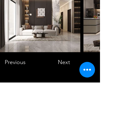
Previous
Next
VMARK INTERNATIONAL DESIGN
AWARD
​1111 6th Ave, Ste 550, #572522 San Diego, CA 92101, USA
M.
+1 858-380-8740
E.
contact@vmarkaward.org