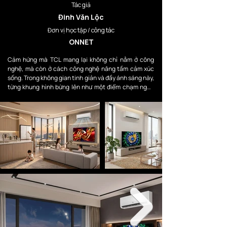
Tác giả
Đinh Văn Lộc
Đơn vị học tập / công tác
ONNET
Cảm hứng mà TCL mang lại không chỉ nằm ở công 
nghệ, mà còn ở cách công nghệ nâng tầm cảm xúc 
sống. Trong không gian tinh giản và đầy ánh sáng này, 
từng khung hình bừng lên như một điểm chạm nghệ 
thuật, nơi hình ảnh, màu sắc và chiều sâu hòa quyện 
hoàn hảo.

TCL không đơn thuần là TV, điều hòa hay tủ lạnh, mà 
là trung tâm của trải nghiệm đỉnh cao — nơi công 
nghệ dẫn lối cho phong cách, và phong cách định 
nghĩa một cuộc sống khác biệt.