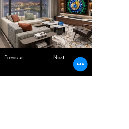
Previous
Next
VMARK INTERNATIONAL DESIGN
AWARD
​1111 6th Ave, Ste 550, #572522 San Diego, CA 92101, USA
M.
+1 858-380-8740
E.
contact@vmarkaward.org