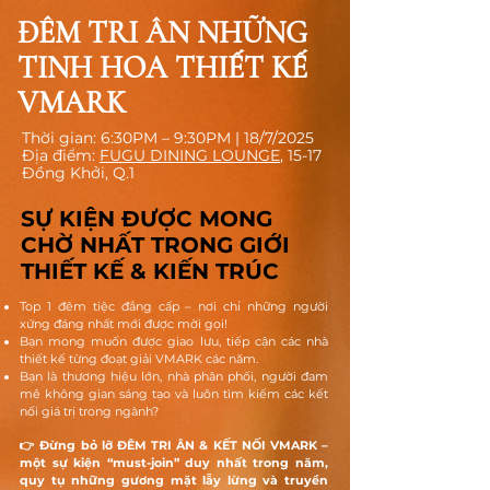
ĐÊM TRI ÂN NHỮNG
TINH HOA THIẾT KẾ
VMARK
Thời gian: 6:30PM – 9:30PM | 18/7/2025
Địa điểm:
FUGU DINING LOUNGE
, 15-17
Đồng Khởi, Q.1
SỰ KIỆN ĐƯỢC MONG
CHỜ NHẤT TRONG GIỚI
THIẾT KẾ & KIẾN TRÚC
Top 1 đêm tiệc đẳng cấp – nơi chỉ những người
xứng đáng nhất mới được mời gọi!
Bạn mong muốn được giao lưu, tiếp cận các nhà
thiết kế từng đoạt giải VMARK các năm.
Bạn là thương hiệu lớn, nhà phân phối, người đam
mê không gian sáng tạo và luôn tìm kiếm các kết
nối giá trị trong ngành?
👉 Đừng bỏ lỡ ĐÊM TRI ÂN & KẾT NỐI VMARK –
một sự kiện “must-join” duy nhất trong năm,
quy tụ những gương mặt lẫy lừng và truyền