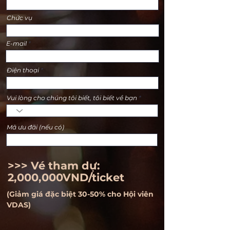
Chức vụ
E-mail
Điện thoại
Vui lòng cho chúng tôi biết, tôi biết về bạn
Mã ưu đãi (nếu có)
>>> Vé tham dự:
2,000,000VND/ticket
(Giảm giá đặc biệt 30-50% cho Hội viên
VDAS)