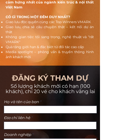
cảm hứng nhất của ngành kiến trúc & nội thất
Việt Nam
CÓ GÌ TRONG MỘT ĐÊM DUY NHẤT?
Giao lưu độc quyền cùng các Top Winners VMARK
Giao lưu, chia sẻ câu chuyện thật – kết nối dự án
thật
Không gian tiệc tối sang trọng, nghệ thuật và “rất
VMARK"
Quà tặng giới hạn & đặc biệt từ đối tác cao cấp
Media spotlight – phỏng vấn & truyền thông hình
ảnh khách mời
ĐĂNG KÝ THAM DỰ
Số lượng khách mời có hạn (100
khách), chỉ 20 vé cho khách vãng lai
Họ và tên của bạn
Địa chỉ liên hệ
Doanh nghiệp