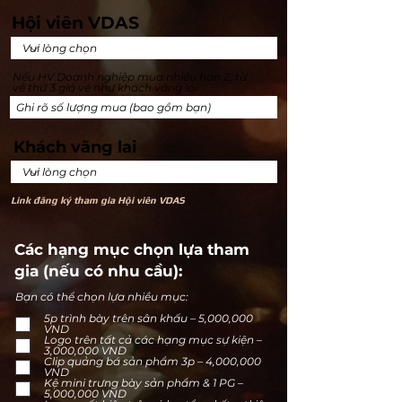
Hội viên VDAS
Nếu HV Doanh nghiệp mua nhiều hơn 2, từ
vé thứ 3 giá vé như khách vãng lai
Khách vãng lai
Link đăng ký tham gia Hội viên VDAS
Các hạng mục chọn lựa tham
gia (nếu có nhu cầu):
Bạn có thể chọn lựa nhiều mục:
5p trình bày trên sân khấu – 5,000,000
VND
Logo trên tất cả các hạng mục sự kiện –
3,000,000 VND
Clip quảng bá sản phẩm 3p – 4,000,000
VND
Kệ mini trưng bày sản phẩm & 1 PG –
5,000,000 VND