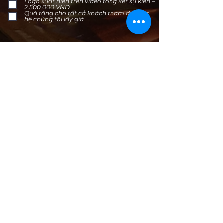
Logo xuất hiện trên video tổng kết sự kiện –
2,500,000 VND
Quà tặng cho tất cả khách tham dự - liên
hệ chúng tôi lấy giá
Cách thanh toán
*
Chuyển khoản ngân hàng
Ví Momo, ZaloPay...
Ví Paypal
Đăng ký