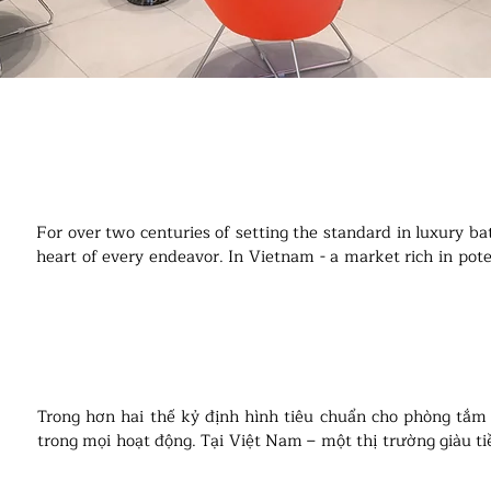
For over two centuries of setting the standard in luxury ba
heart of every endeavor. In Vietnam - a market rich in poten
special initiative: the Duravit Flagship Showroom, also know
Trong hơn hai thế kỷ định hình tiêu chuẩn cho phòng tắm ca
trong mọi hoạt động. Tại Việt Nam – một thị trường giàu ti
kiến đặc biệt: Phòng trưng bày Flagship của Duravit, còn đượ