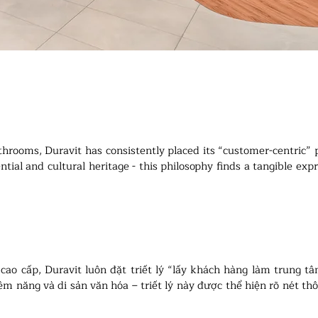
throoms, Duravit has consistently placed its “customer-centric” p
tial and cultural heritage - this philosophy finds a tangible expr
n as Das Elitehaus (House of Elite).
o cấp, Duravit luôn đặt triết lý “lấy khách hàng làm trung tâm” 
ềm năng và di sản văn hóa – triết lý này được thể hiện rõ nét th
c biết đến với tên gọi Das Elitehaus (Ngôi nhà của Giới tinh hoa)