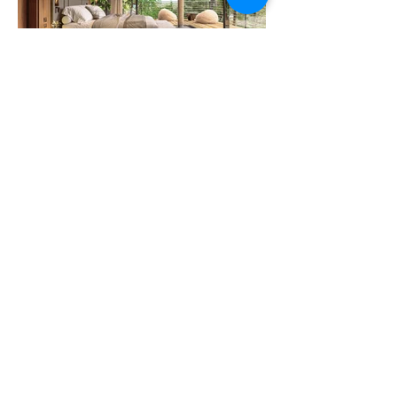
Previous
Next
VMARK INTERNATIONAL DESIGN
AWARD
​1111 6th Ave, Ste 550, #572522 San Diego, CA 92101, USA