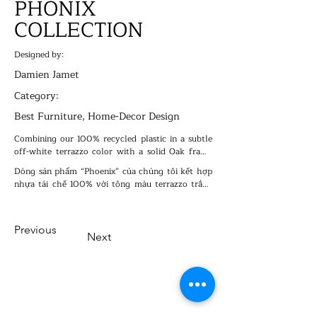
PHONIX
COLLECTION
Designed by:
Damien Jamet
Category:
Best Furniture, Home-Decor Design
Combining our 100% recycled plastic in a subtle 
off-white terrazzo color with a solid Oak frame 
(optional white-washed finish), our “Phoenix” 
Dòng sản phẩm “Phoenix” của chúng tôi kết hợp 
range of tables is suitable for residential and 
nhựa tái chế 100% với tông màu terrazzo trắng 
hopitality use.
ngà tinh tế cùng khung gỗ sồi tự nhiên (tùy chọn 
phủ trắng). Bộ bàn này phù hợp cho cả không gian 
dân dụng lẫn thương mại.
Previous
Next
VMARK INTERNATIONAL DESIGN