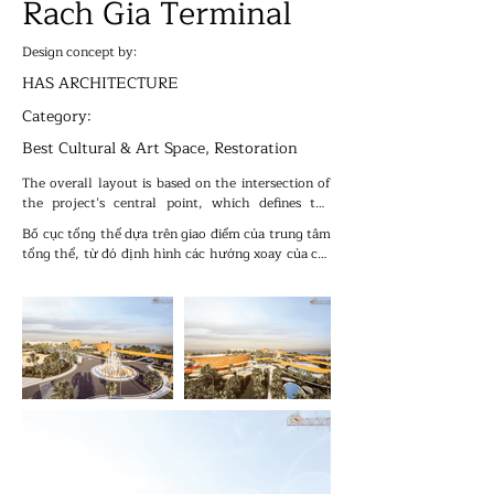
Rach Gia Terminal
Design concept by:
HAS ARCHITECTURE
Category:
Best Cultural & Art Space, Restoration
The overall layout is based on the intersection of 
the project’s central point, which defines the 
orientation of the architectural blocks as well as 
Bố cục tổng thể dựa trên giao điểm của trung tâm 
the internal landscape. This approach creates a 
tổng thể, từ đó định hình các hướng xoay của các 
cohesive and complete layout for the project.
khối kiến trúc cũng như cảnh quan nội khu. Từ đó 
tạo nên một bố cục hoàn chỉnh cho dự án.