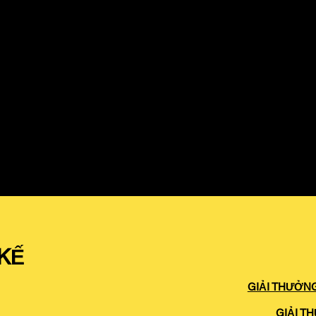
 KẾ
GIẢI THƯỞNG
GIẢI T