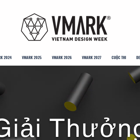
K 2024
VMARK 2025
VMARK 2026
VMARK 2027
CUỘC THI
DE
Giải Thưởn