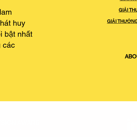
GIẢI T
 Nam
hát huy
GIẢI THƯỞN
i bật nhất
g các
ABO
ESIGN AWARD
iego, CA 92101, USA