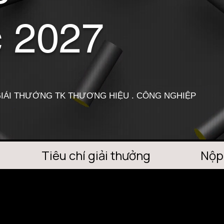
c 2027
IẢI THƯỞNG TK THƯƠNG HIỆU . CÔNG NGHIỆP
Tiêu chí giải thưởng
Nộp