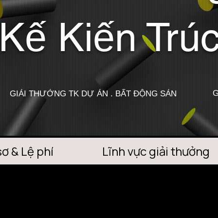
 Kế Kiến Trú
G
GIẢI THƯỞNG TK DỰ ÁN . BẤT ĐỘNG SẢN
sơ & Lệ phí
Lĩnh vực giải thưởng