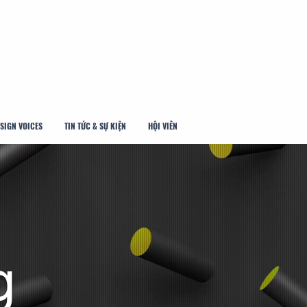
SIGN VOICES
TIN TỨC & SỰ KIỆN
HỘI VIÊN
g