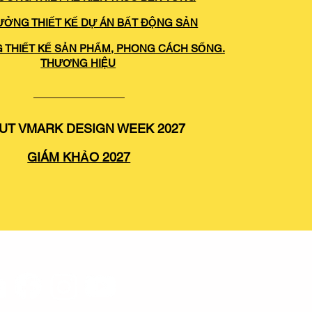
HƯỞNG THIẾT KẾ DỰ ÁN BẤT ĐỘNG SẢN
G THIẾT KẾ SẢN PHẨM, PHONG CÁCH SỐNG.
THƯƠNG HIỆU
UT VMARK DESIGN WEEK 2027
GIÁM KHẢO 2027