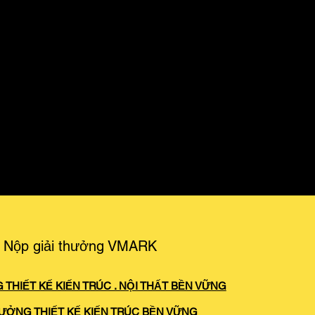
Nộp giải thưởng VMARK
 THIẾT KẾ KIẾN TRÚC . NỘI THẤT BỀN VỮNG
HƯỞNG THIẾT KẾ KIẾN TRÚC BỀN VỮNG