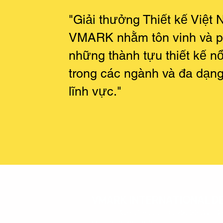
"Giải thưởng Thiết kế Việt
VMARK nhằm tôn vinh và p
những thành tựu thiết kế nổ
trong các ngành và đa dạn
lĩnh vực."
VMARK INTERNATIONAL D
​1111 6th Ave, Ste 550, #572522 San D
M. +1 858-380-8740