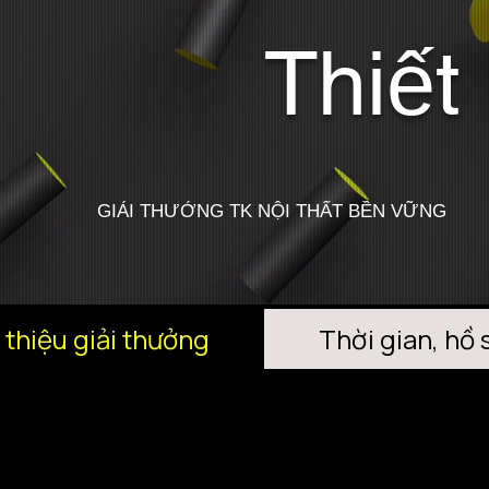
Thiết
GIẢI THƯỞNG TK NỘI THẤT BỀN VỮNG
 thiệu giải thưởng
Thời gian, hồ 