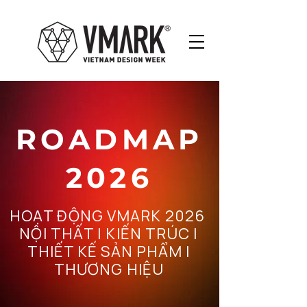
ROADMAP
2026
HOẠT ĐỘNG VMARK 2026
NỘI THẤT | KIẾN TRÚC |
THIẾT KẾ SẢN PHẨM |
THƯƠNG HIỆU