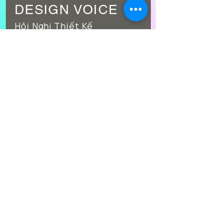
DESIGN
VOICE
Hội Nghị Thiết Kế
Nhà Ở & Phong
Cách Sống
VMARK PARTY
WINNING VISIONARIES
PARTY
TIỆC TRI ÂN VMARK WINNERS
Tháng 11 . 2026
VDAS YEAR- AND PARTY