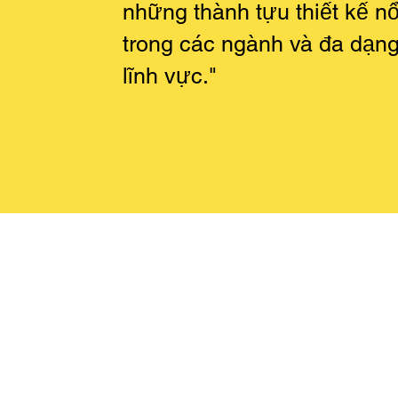
những thành tựu thiết kế nổ
trong các ngành và đa dạn
lĩnh vực."
VMARK INTERNATIONAL D
​1111 6th Ave, Ste 550, #572522 San D
M. +1 858-380-8740
E.
contact@vmarkaward.org
VMARK VIETNAM DESIGN 