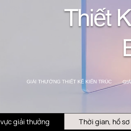
Thiết K
GIẢI THƯỞNG THIẾT KẾ KIẾN TRÚC
GIẢ
 vực giải thưởng
Thời gian, hồ sơ