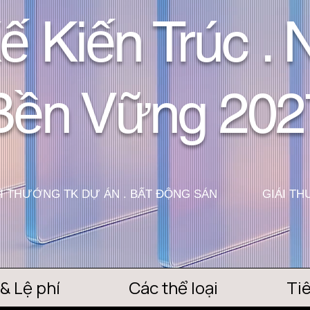
ế Kiến Trúc . 
Bền Vững 202
I THƯỞNG TK DỰ ÁN . BẤT ĐỘNG SẢN
GIẢI T
 & Lệ phí
Các thể loại
Tiê