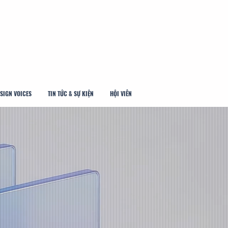
SIGN VOICES
TIN TỨC & SỰ KIỆN
HỘI VIÊN