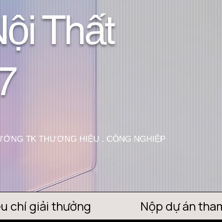
Nội Thất
7
HƯỞNG TK THƯƠNG HIỆU . CÔNG NGHIỆP
u chí giải thưởng
Nộp dự án tham