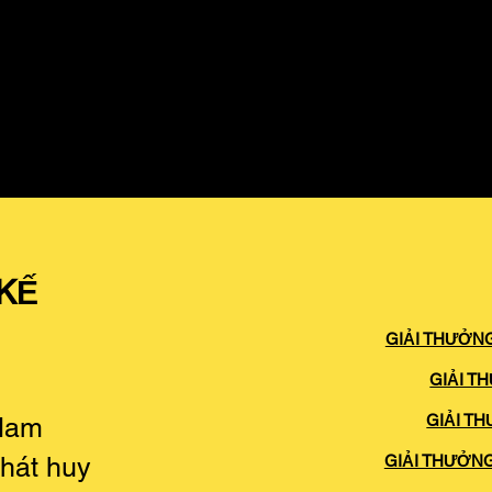
 KẾ
GIẢI THƯỞNG
GIẢI T
GIẢI T
 Nam
hát huy
GIẢI THƯỞN