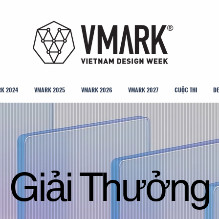
K 2024
VMARK 2025
VMARK 2026
VMARK 2027
CUỘC THI
DE
Giải Thưởng