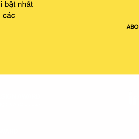
i bật nhất
g các
ABO
ESIGN AWARD
iego, CA 92101, USA
AWARD