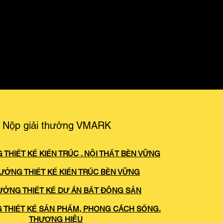
Nộp giải thưởng VMARK
 THIẾT KẾ KIẾN TRÚC . NỘI THẤT BỀN VỮNG
HƯỞNG THIẾT KẾ KIẾN TRÚC BỀN VỮNG
HƯỞNG THIẾT KẾ DỰ ÁN BẤT ĐỘNG SẢN
G THIẾT KẾ SẢN PHẨM, PHONG CÁCH SỐNG.
THƯƠNG HIỆU