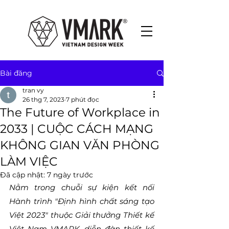
Bài đăng
tran vy
26 thg 7, 2023
7 phút đọc
The Future of Workplace in
2033 | CUỘC CÁCH MẠNG
KHÔNG GIAN VĂN PHÒNG
LÀM VIỆC
Đã cập nhật:
7 ngày trước
Nằm trong chuỗi sự kiện kết nối 
Hành trình "Định hình chất sáng tạo 
Việt 2023" thuộc Giải thưởng Thiết kế 
Việt Nam VMARK, diễn đàn thiết kế 