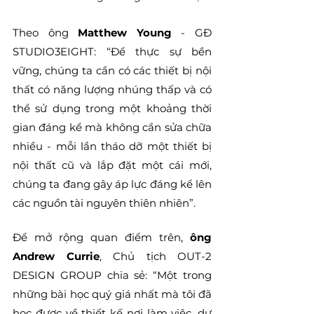
Theo ông 
Matthew Young
 - GĐ 
STUDIO3EIGHT: “Để thực sự bền 
vững, chúng ta cần có các thiết bị nội 
thất có năng lượng nhúng thấp và có 
thể sử dụng trong một khoảng thời 
gian đáng kể mà không cần sửa chữa 
nhiều - mỗi lần tháo dỡ một thiết bị 
nội thất cũ và lắp đặt một cái mới, 
chúng ta đang gây áp lực đáng kể lên 
các nguồn tài nguyên thiên nhiên”.
Để mở rộng quan điểm trên, 
ông 
Andrew Currie
, Chủ tịch OUT-2 
DESIGN GROUP chia sẻ: “Một trong 
những bài học quý giá nhất mà tôi đã 
học được về thiết kế nơi làm việc, dự 