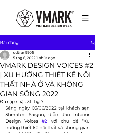
Bài đăng
ddtran9906
5 thg 6, 2022
1 phút đọc
VMARK DESIGN VOICES #2
| XU HƯỚNG THIẾT KẾ NỘI
THẤT NHÀ Ở VÀ KHÔNG
GIAN SỐNG 2022
Đã cập nhật:
31 thg 7
Sáng ngày 03/06/2022 tại khách sạn 
Sheraton Saigon, diễn đàn Interior 
Design Voices 
#2
 với chủ đề “Xu 
hướng thiết kế nội thất và không gian 