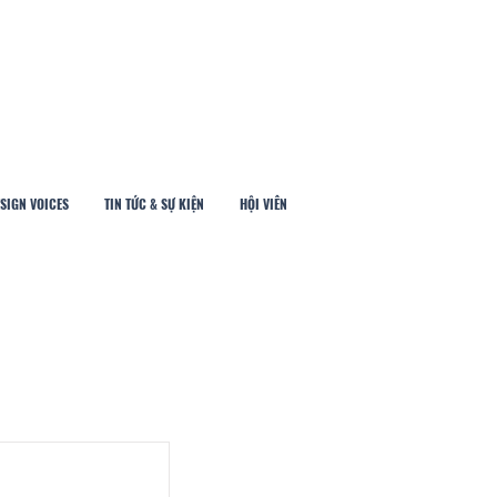
SIGN VOICES
TIN TỨC & SỰ KIỆN
HỘI VIÊN