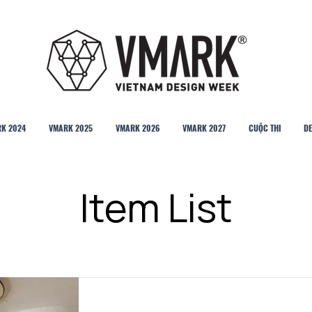
K 2024
VMARK 2025
VMARK 2026
VMARK 2027
CUỘC THI
DE
Item List