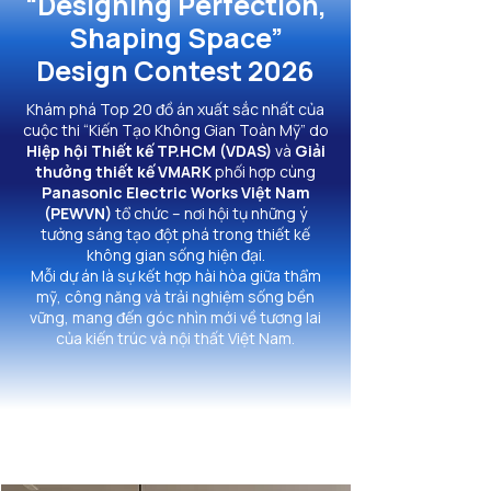
“Designing Perfection,
Shaping Space”
Design Contest 2026
Khám phá Top 20 đồ án xuất sắc nhất của
cuộc thi “Kiến Tạo Không Gian Toàn Mỹ” do
Hiệp hội Thiết kế TP.HCM (VDAS)
và
Giải
thưởng thiết kế VMARK
phối hợp cùng
Panasonic Electric Works Việt Nam
(PEWVN)
tổ chức – nơi hội tụ những ý
tưởng sáng tạo đột phá trong thiết kế
không gian sống hiện đại.
Mỗi dự án là sự kết hợp hài hòa giữa thẩm
mỹ, công năng và trải nghiệm sống bền
vững, mang đến góc nhìn mới về tương lai
của kiến trúc và nội thất Việt Nam.