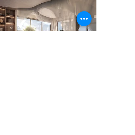
Breath Of The Water - Hơi
Thở Của Nước
Thiết kể bởi
Nguyễn Thị Thảo Nguyên
Xem thêm